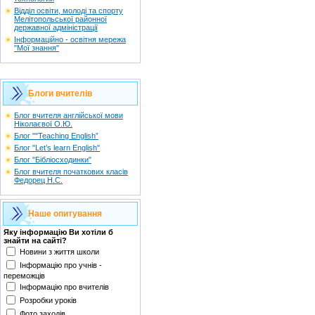
Відділ освіти, молоді та спорту
Мелітопольської районної
державної адміністрації
Інформаційно - освітня мережа
"Мої знання"
Блоги вчителів
Блог вчителя англійської мови
Ніколаєвої О.Ю.
Блог ""Teaching English”
Блог "Let’s learn English"
Блог "Бібліосходинки"
Блог вчителя початкових класів
Федорец Н.С.
Наше опитування
Яку інформацію Ви хотіли б
знайти на сайті?
Новини з життя школи
Інформацію про учнів -
переможців
Інформацію про вчителів
Розробки уроків
Фото заходів