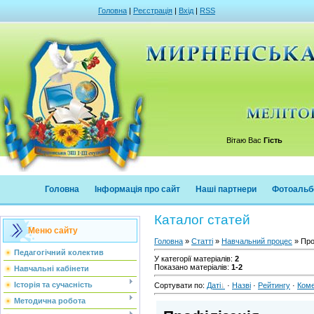
Головна
|
Реєстрація
|
Вхід
|
RSS
Вітаю Вас
Гість
Головна
Інформація про сайт
Наші партнери
Фотоальб
Каталог статей
Меню сайту
Головна
»
Статті
»
Навчальний процес
» Про
Педагогічний колектив
У категорії матеріалів
:
2
Показано матеріалів
:
1-2
Навчальні кабінети
Історія та сучасність
Сортувати по
:
Даті
·
Назві
·
Рейтингу
·
Ком
Методична робота