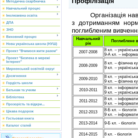
Профілізація
Методична скарбничка
Навчальний процес
Організація навчал
Інклюзивна освіта
з дотриманням норм
ДПА
поглибленим вивчення
ЗНО
Виховний процес
Навчальний
Поглиблене 
рік
Нова українська школа (НУШ)
8 кл. – українськ
Проект "Вчимося жити разом"
2007-2008
9-А кл. – інформа
Проект "Безпека в мережі
Інтернет"
8 кл. – фізична к
2008-2009
9 кл. – українськ
Мирненський освітній округ
Досягнення
8 кл. – українськ
2009-2010
9 кл. – фізична к
Гордість школи
8 кл. – інформати
2010-2011
Батькам та учням
9 кл. – українськ
Бібліотека
8 кл. – інформати
2011-2012
9 кл. – інформати
Прозорість та відкри...
8-Б кл. – біологія
Цікава подорож
2012-2013
9 кл. – інформати
Гостьовая книга
2013-2014
9-Б кл. - біологія
Каталог статей
2014-2015
8 кл. - біологія