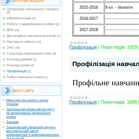
Категорії розділу
2015-2016
9 кл. - біологія
Організація навчального процесу
[3]
Інформатизація
2016-2017
[6]
---------------------------
Робота з одарованими учнями
[4]
2017-2018
ДПА
---------------------------
[15]
Дистанційне навчання вчителів
[1]
Навчальні кабінети
[0]
Профілізація
|
Переглядів:
1009
ЗНО
[35]
Структура навчального року
[8]
Розклад дзвінків
[1]
Профілізація навча
Розклад уроків
[2]
Профілізація
[2]
Робочі навчальні плани
[1]
Профільне навчанн
Друзі сайту
Мiністерство освіти і науки
Профілізація
|
Переглядів:
1608
України
Запорізький обласний інститут
післядипломної педагогічної
освіти
Заповікі
Запорожский обласной научно-
методический центр
информатики и информационных
технологий