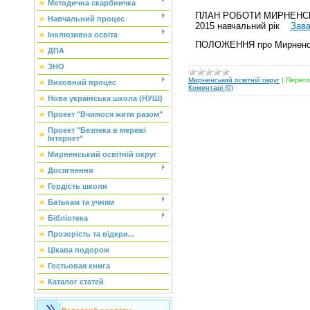
Методична скарбничка
ПЛАН РОБОТИ МИРНЕНСЬ
Навчальний процес
2015 навчальний рік
Зав
Інклюзивна освіта
ПОЛОЖЕННЯ про Мирненсь
ДПА
ЗНО
Мирненський освітній округ
|
Перегл
Виховний процес
Коментарі (0)
Нова українська школа (НУШ)
Проект "Вчимося жити разом"
Проект "Безпека в мережі
Інтернет"
Мирненський освітній округ
Досягнення
Гордість школи
Батькам та учням
Бібліотека
Прозорість та відкри...
Цікава подорож
Гостьовая книга
Каталог статей