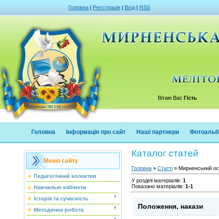
Головна
|
Реєстрація
|
Вхід
|
RSS
Вітаю Вас
Гість
Головна
Інформація про сайт
Наші партнери
Фотоальб
Каталог статей
Меню сайту
Головна
»
Статті
» Мирненський осв
Педагогічний колектив
У розділі матеріалів
:
1
Показано матеріалів
:
1-1
Навчальні кабінети
Історія та сучасність
Положення, накази
Методична робота