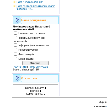
Блог "Бібліосходинки"
Блог вчителя початкових класів
Федорец Н.С.
Наше опитування
Яку інформацію Ви хотіли б
знайти на сайті?
Новини з життя школи
Інформацію про учнів -
переможців
Інформацію про вчителів
Розробки уроків
Фото заходів
Цікаві факти
Результати
|
Архів опитувань
Всього відповідей:
95
Статистика
Онлайн всього:
1
Гостей:
1
Користувачів:
0
Мирнен
Створити