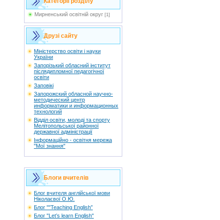
Категорії розділу
Мирненський освітній округ
[1]
Друзі сайту
Мiністерство освіти і науки
України
Запорізький обласний інститут
післядипломної педагогічної
освіти
Заповікі
Запорожский обласной научно-
методический центр
информатики и информационных
технологий
Відділ освіти, молоді та спорту
Мелітопольської районної
державної адміністрації
Інформаційно - освітня мережа
"Мої знання"
Блоги вчителів
Блог вчителя англійської мови
Ніколаєвої О.Ю.
Блог ""Teaching English”
Блог "Let’s learn English"