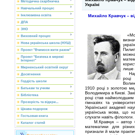
Методична скарбничка
Україні
Навчальний процес
Інклюзивна освіта
Михайло Кравчук – ві
ДПА
ЗНО
«Моя 
Виховний процес
визна
Нова українська школа (НУШ)
укра
Пилип
Проект "Вчимося жити разом"
можн
Проект "Безпека в мережі
мате
Інтернет"
корист
Мирненський освітній округ
лише 
Народ
Досягнення
році 
Гордість школи
Волин
1910 році з золотою мед
Батькам та учням
Володимира в Києві. Закі
Бібліотека
році став наймолодшим 
Прозорість та відкри...
гімназіях та університ
Української академії на
Цікава подорож
українська мова, що н
Гостьовая книга
слухати навіть філологи.
М.Кравчук – автор баг
Каталог статей
математики для різних
признали й мали практич