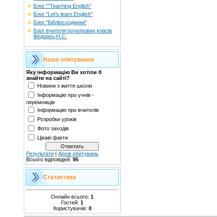
Блог ""Teaching English”
Блог "Let’s learn English"
Блог "Бібліосходинки"
Блог вчителя початкових класів
Федорец Н.С.
Наше опитування
Яку інформацію Ви хотіли б
знайти на сайті?
Новини з життя школи
Інформацію про учнів -
переможців
Інформацію про вчителів
Розробки уроків
Фото заходів
Цікаві факти
Результати
|
Архів опитувань
Всього відповідей:
95
Статистика
Онлайн всього:
1
Гостей:
1
Користувачів:
0