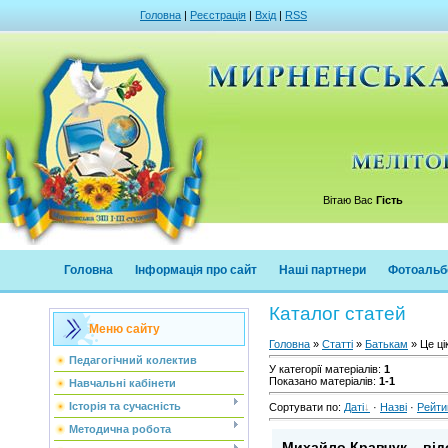
Головна
|
Реєстрація
|
Вхід
|
RSS
Вітаю Вас
Гість
Головна
Інформація про сайт
Наші партнери
Фотоальб
Каталог статей
Меню сайту
Головна
»
Статті
»
Батькам
» Це ці
Педагогічний колектив
У категорії матеріалів
:
1
Показано матеріалів
:
1-1
Навчальні кабінети
Історія та сучасність
Сортувати по
:
Даті
·
Назві
·
Рейти
Методична робота
Михайло Кравчук – відо