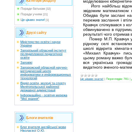
Категорії розділу
моделюванні кібернетичн
Його найбільш відомим
Поради батькам
[32]
звідомим математиком п
Поради учням
[21]
Обидва були заслані на
пережив заслання і втіл
Це цікаво знати!
[1]
Кравчук спілкувався з ко
обвинувачено в підтримці
Друзі сайту
результаті чого отримав 
Помер М.П. Кравчук у 1
Мiністерство освіти і науки
рідному селі встановле
України
школі відкрита кімната
Запорізький обласний інститут
«Михаил Кравчук» пис
післядипломної педагогічної
цьому роману важко було
освіти
вся українська громадс
Заповікі
видатного вченого-матем
Запорожский обласной научно-
методический центр
информатики и информационных
технологий
Це цікаво знати!
|
Переглядів:
781
|
Відділ освіти, молоді та спорту
Мелітопольської районної
державної адміністрації
Інформаційно - освітня мережа
"Мої знання"
Блоги вчителів
Блог вчителя англійської мови
Ніколаєвої О.Ю.