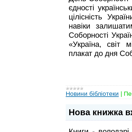
єдності українсь
цілісність Украї
навіки залишат
Соборності Украї
«Україна, світ м
плакат до дня Соб
Новини бібліотеки
|
Пе
Нова книжка вж
Книги - володар