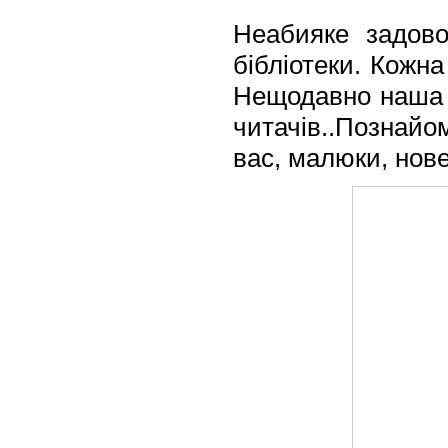
Неабияке задово
бібліотеки. Кожн
Нещодавно наша б
читачів..Познайо
вас, малюки, нов