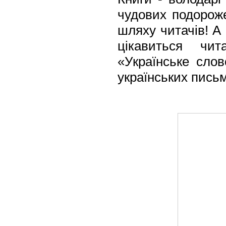
чудових подорож
шляху читачів! А 
цікавиться чит
«Українське сло
українських пись