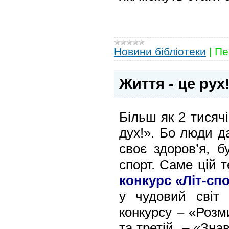
Новини бібліотеки
|
Пе
Життя - це рух
Більш як 2 тисячі
дух!». Бо люди д
своє здоров’я, 
спорт. Саме цій 
конкурс «Літ-сп
у чудовий світ
конкурсу – «Розм
та третій – «Знав