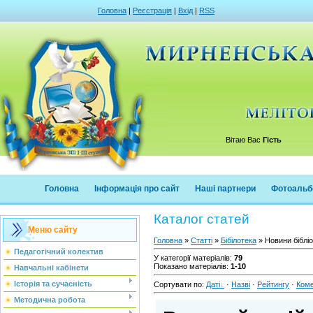
Головна
|
Реєстрація
|
Вхід
|
RSS
Вітаю Вас
Гість
Головна
Інформація про сайт
Наші партнери
Фотоальб
Каталог статей
Меню сайту
Головна
»
Статті
»
Бібілотека
» Новини біблі
Педагогічний колектив
У категорії матеріалів
:
79
Показано матеріалів
:
1-10
Навчальні кабінети
Історія та сучасність
Сортувати по
:
Даті
·
Назві
·
Рейтингу
·
Ком
Методична робота