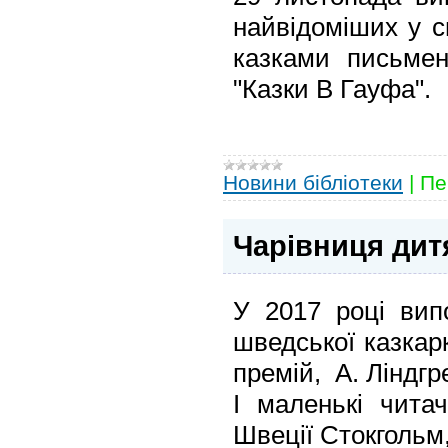
найвідоміших у с
казками письмен
"Казки В Гауфа".
Новини бібліотеки
|
Пе
Чарівниця дит
У 2017 році вип
шведської казкар
премій, А. Ліндгр
І маленькі чита
Швеції Стокгольм,