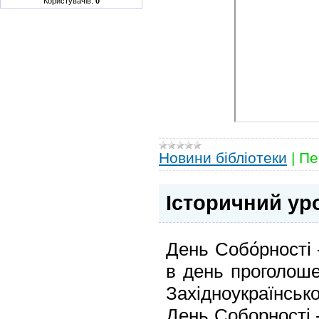
Користувачів:
0
Новини бібліотеки
|
Пе
Історичний ур
День Собо́рності
в день проголоше
Західноукраїнсько
День Соборності 