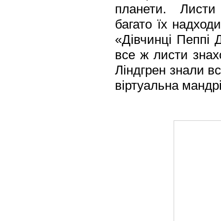
планети. Листи 
багато їх надход
«Дівчинці Пеппі 
все ж листи знах
Ліндгрен знали в
віртуальна мандр