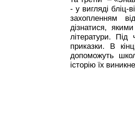
- у вигляді бліц
захопленням ві
дізнатися, яким
літератури. Під
приказки. В кін
допоможуть школ
історію їх виникн