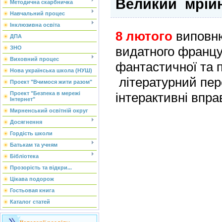
Великий мрійн
Методична скарбничка
Навчальний процес
Інклюзивна освіта
8 лютого
виповню
ДПА
видатного францу
ЗНО
Виховний процес
фантастичної та п
Нова українська школа (НУШ)
літературний пер
Проект "Вчимося жити разом"
Проект "Безпека в мережі
інтерактивні впр
Інтернет"
Мирненський освітній округ
Досягнення
Гордість школи
Батькам та учням
Бібліотека
Прозорість та відкри...
Цікава подорож
Гостьовая книга
Каталог статей