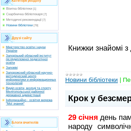
Категорії розділу
Візитка бібліотеки
[1]
Скарбничка бібліотекаря
[7]
Методичні рекомендації
[7]
Новини бібліотеки
[79]
Друзі сайту
Книжки знайомі з
Мiністерство освіти і науки
України
Запорізький обласний інститут
післядипломної педагогічної
освіти
Заповікі
Запорожский обласной научно-
методический центр
Новини бібліотеки
|
Пе
информатики и информационных
технологий
Відділ освіти, молоді та спорту
Мелітопольської районної
державної адміністрації
Крок у безсме
Інформаційно - освітня мережа
"Мої знання"
29 січня
день пам’
Блоги вчителів
народу символіч