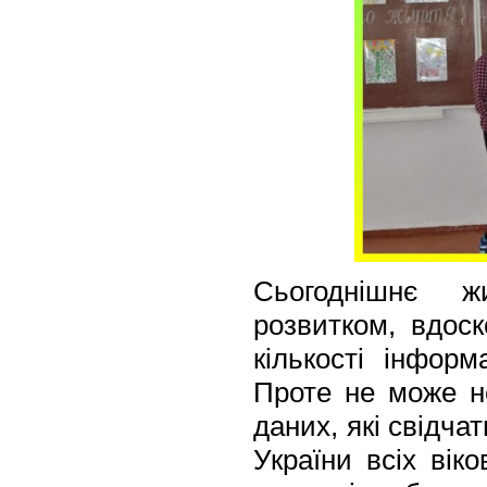
Сьогоднішнє ж
розвитком, вдос
кількості інфор
Проте не може н
даних, які свідча
України всіх віко