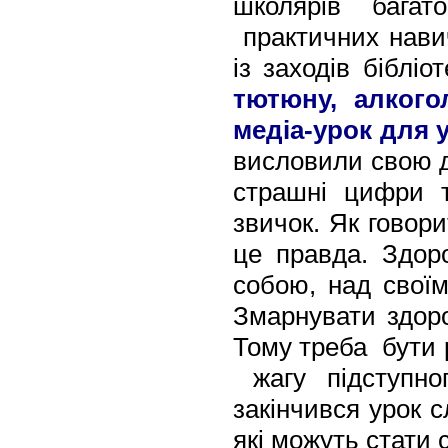
школярів багато
практичних навич
із заходів біблі
тютюну, алкого
медіа-урок для у
висловили свою д
страшні цифри т
звичок. Як говори
це правда. Здор
собою, над своїм
Змарнувати здоро
Тому треба бути 
жагу підступно
закінчився урок 
які можуть стати