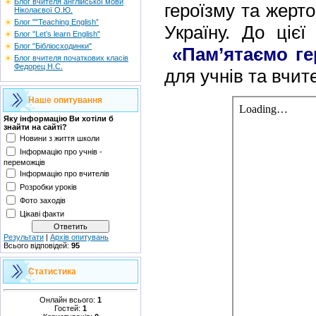
Блог вчителя англійської мови
героїзму та жерт
Ніколаєвої О.Ю.
Блог ""Teaching English”
Україну. До цієї
Блог "Let’s learn English"
Блог "Бібліосходинки"
«Пам’ятаємо ге
Блог вчителя початкових класів
Федорец Н.С.
для учнів та вчит
Наше опитування
Яку інформацію Ви хотіли б
знайти на сайті?
Новини з життя школи
Інформацію про учнів -
переможців
Інформацію про вчителів
Розробки уроків
Фото заходів
Цікаві факти
Результати
|
Архів опитувань
Всього відповідей:
95
Статистика
Онлайн всього:
1
Гостей:
1