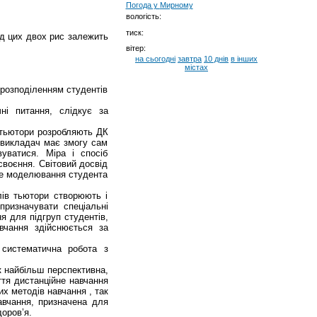
Погода у
Мирному
вологість:
тиск:
ід цих двох рис залежить
вітер:
на сьогодні
завтра
10 днів
в інших
містах
 розподіленням студентів
ні питання, слідкує за
 тьютори розробляють ДК
 викладач має змогу сам
уватися. Міра і спосіб
своєння. Світовий досвід
вне моделювання студента
лів тьютори створюють і
призначувати спеціальні
я для підгруп студентів,
вчання здійснюється за
 систематична робота з
к найбільш перспективна,
ття дистанційне навчання
их методів навчання , так
авчання, призначена для
доров’я.