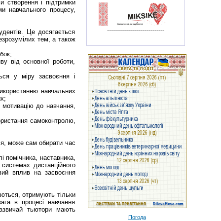
и створення і підтримки
ми навчального процесу,
-----------------------------
удентів. Це досягається
езрозумілих тем, а також
обок;
ву від основної роботи,
ься у міру засвоєння і
використанню навчальних
их;
є мотивацію до навчання,
користання самоконтролю,
ся, може сам обирати час
і помічника, наставника,
в системах дистанційного
вий вплив на засвоєння
аються, отримують тільки
вага в процесі навчання
Зазвичай тьютори мають
Погода