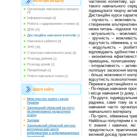
Категорії розділу
частиною колективу, що 
такого навчального сере
Організація навчального процесу
підвищувати творчу актив
[3]
Дистанційні курси характ
Інформатизація
[6]
- гнучкість – можливіст
Робота з одарованими учнями
створенням альтернативни
[4]
низки питань –підказок т
ДПА
[15]
- актуальність – можливі
Дистанційне навчання вчителів
[1]
- зручність – можливіст
Навчальні кабінети
[0]
відсутність обмежень у ч
ЗНО
- модульність – розбит
[35]
відповідають здібностям 
Структура навчального року
[8]
- економічна ефективніс
Розклад дзвінків
[1]
приміщень, полегшеному 
Розклад уроків
[2]
- інтерактивність – акти
поліпшує засвоєння мате
Профілізація
[2]
- більші можливості конт
Робочі навчальні плани
[1]
відсутність психологічних
Переваги дистанційного 
- По-перше,навчання прох
Друзі сайту
і місце навчання (з дому, 
- По-друге, індивідуальн
Мiністерство освіти і науки
радника, саме тому за ко
України
навчання часто організ
Запорізький обласний інститут
навчального матеріалу.
післядипломної педагогічної
освіти
- По-третє, обмежена трив
Заповікі
Найбільш популярним є на
ті знання і навички, я
Запорожский обласной научно-
методический центр
приділяється практично
информатики и информационных
великий досвід практичної
технологий