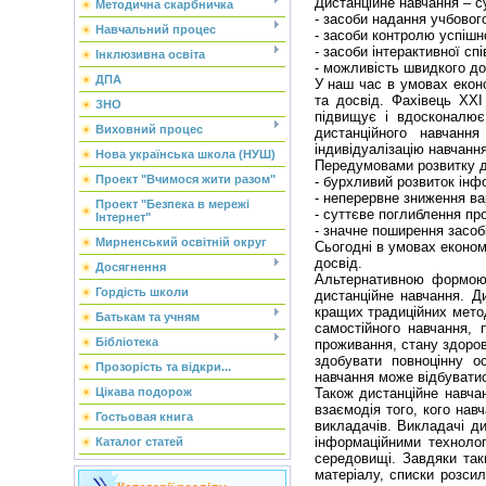
Дистанційне навчання – с
Методична скарбничка
- засоби надання учбовог
Навчальний процес
- засоби контролю успішн
- засоби інтерактивної сп
Інклюзивна освіта
- можливість швидкого д
ДПА
У наш час в умовах еконо
та досвід. Фахівець XXI
ЗНО
підвищує і вдосконалює
Виховний процес
дистанційного навчання
індивідуалізацію навчанн
Нова українська школа (НУШ)
Передумовами розвитку д
Проект "Вчимося жити разом"
- бурхливий розвиток інф
- неперервне зниження вар
Проект "Безпека в мережі
- суттєве поглиблення пр
Інтернет"
- значне поширення засоб
Мирненський освітній округ
Сьогодні в умовах економ
досвід.
Досягнення
Альтернативною формою 
Гордість школи
дистанційне навчання. Ди
кращих традиційних метод
Батькам та учням
самостійного навчання,
Бібліотека
проживання, стану здоров
здобувати повноцінну ос
Прозорість та відкри...
навчання може відбуватис
Цікава подорож
Також дистанційне навча
взаємодія того, кого нав
Гостьовая книга
викладачів. Викладачі ди
інформаційними технолог
Каталог статей
середовищі. Завдяки так
матеріалу, списки розси