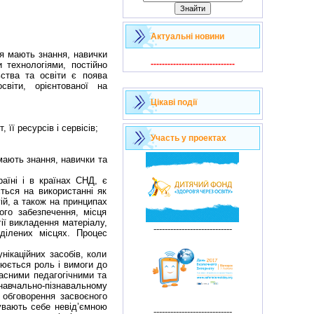
Актуальні новини
ня мають знання, навички
------------------------------
 технологіями, постійно
ьства та освіти є поява
світи, орієнтованої на
Цікаві події
її ресурсів і сервісів;
Участь у проектах
мають знання, навички та
їні і в країнах СНД, є
ється на використанні як
ій, а також на принципах
ого забезпечення, місця
ії викладення матеріалу,
----------------------------
оділених місцях. Процес
ікаційних засобів, коли
нюється роль і вимоги до
часними педагогічними та
навчально-пізнавальному
 обговорення засвоєного
увають себе невід’ємною
----------------------------