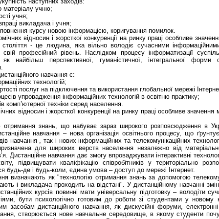
укупність наступних заходів:
о матеріалу учню;
ості учня;
івпраці викладача і учня;
оповнення курсу новою інформацією, коригування помилок.
мічних відносин і жорсткої конкуренції на ринку праці особливе значен
 століття - це людина, яка вільно володіє сучасними інформаційними
 свій професійний рівень. Наслідком процесу інформатизації суспіл
 як найбільш перспективної, гуманістичної, інтегральної форми о
я.
истанційного навчання є:
ормаційних технологій;
тості послуг на підключення та використання глобальної мережі Інтернет, 
оцесів упровадження інформаційних технологій в освітню практику;
ів комп’ютерної техніки серед населення.
ічних відносин і жорсткої конкуренції на ринку праці особливе значення 
отримання знань, що набуває зараз широкого розповсюдження в Укра
станційне навчання – нова організація освітнього процесу, що ґрунту
ів навчання , так і нових інформаційних та телекомунікаційних технолог
 призначена для широких верств населення незалежно від матеріальн
’я. Дистанційне навчання дає змогу впроваджувати інтерактивні технолог
віту, підвищувати кваліфікацію співробітників у територіально розп
я будь-де і будь-коли, єдина умова – доступ до мережі Інтернет.
ння визначають як "технологію отримання знань за допомогою телекомун
чають і викладача проходить на відстані". У дистанційному навчанні змі
станційних курсів повинні мати універсальну підготовку – володіти су
іями, бути психологічно готовим до роботи зі студентами у новому 
им засобам дистанційного навчання, як дискусійні форуми, електронні
лання, створюється нове навчальне середовище, в якому студенти поч