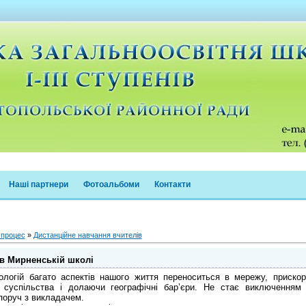
Наші партнери
Фотоальбоми
Контакти
 процес
»
Дистанційне навчання вчителів
 в Мирненській школі
нологій багато аспектів нашого життя переноситься в мережу, приск
о суспільства і долаючи географічні бар’єри. Не стає виключенням 
 поруч з викладачем.