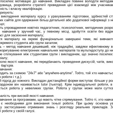
посилює мотивацію до навчання. Викладачі повинні володіти методам
довища, розробляти стратегії проведення цієї взаємодії між учасника
ність і власну кваліфікацію.
еризують:
ь викладення матеріалу курсу з урахуванням підготовки, здібностей ст
х сайтів для одержання більш детальної або додаткової інформації з н
ощо;
сть упровадження новітніх педагогічних, психологічних, методичних розр
ь навчання у зручний час, у певному місці, здобуття освіти без відри
асі для засвоєння матеріалу;
тя матеріалу на окремі функціонально завершені теми, які вивчают
окремого студента або групи загалом;
ть – метод навчання дешевший, ніж традиційні, завдяки ефективному 
коригуванню електронних навчальних матеріалів та мультидоступу до н
вне спілкування між студентами групи і викладачем, що значно посилю
ріалу;
ролю якості навчання, які передбачають проведення дискусій, чатів, ви
 бар’єрів.
навчання:
одить за схемою "24x7" або "anywhere-anytime". Тобто, той хто навчаєть
з роботи і т.д.).
ий підхід до кожного. Викладач дистанційної форми виступає більше у рол
рдоном він називається tutor (тьютор). Крім індивідуальної роботи, 
ується робота у невеликих групах. Робота у групах може мати суттє
алість при високій якості навчання.
вчання за програмами, що мають чітке спрямування. Тобто ті, хто навч
кі є необхідними для виконання їхньої роботи. При цьому основна у
му застосуванню отриманих знань і розгляду реальних прикладів. 
 роботи у своїй галузі.