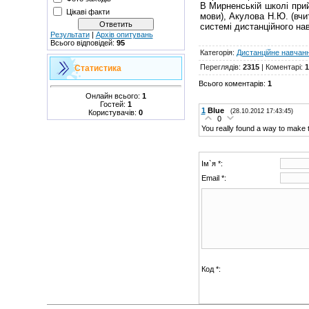
В Мирненській школі прий
Цікаві факти
мови), Акулова Н.Ю. (вчи
системі дистанційного нав
Результати
|
Архів опитувань
Всього відповідей:
95
Категорія
:
Дистанційне навчанн
Переглядів
:
2315
|
Коментарі
:
1
Статистика
Всього коментарів
:
1
Онлайн всього:
1
Гостей:
1
1
Blue
(28.10.2012 17:43:45)
Користувачів:
0
0
You really found a way to make 
Ім`я *:
Email *:
Код *: