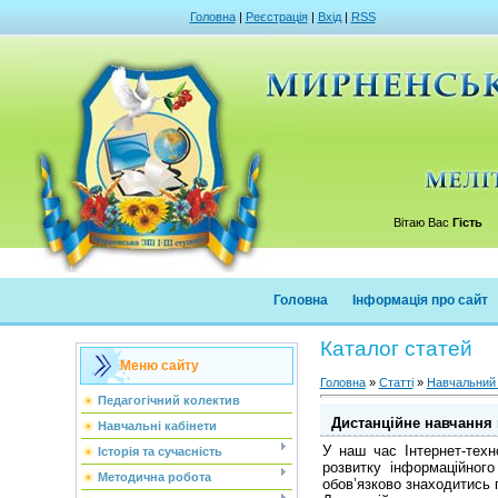
Головна
|
Реєстрація
|
Вхід
|
RSS
Вітаю Вас
Гість
Головна
Інформація про сайт
Каталог статей
Меню сайту
Головна
»
Статті
»
Навчальний
Педагогічний колектив
Дистанційне навчання
Навчальні кабінети
У наш час Інтернет-тех
Історія та сучасність
розвитку інформаційног
Методична робота
обов’язково знаходитись