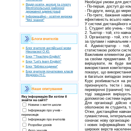
Необхідні умови для дист
Відділ освіти, молоді та спорту
- По-перше, доступ до ко
Мелітопольської районної
- По-друге, вихід до мереж
державної адміністрації
- По-третє, бажання навч
Інформаційно - освітня мережа
ефективність всього нав
"Мої знання"
У системі дистанційного н
1. Студент або учень - то
2. Тьютор - той, хто навч
3. Організатор - той, хт
Блоги вчителів
за групами і навчальним н
4. Адміністратор - той
Блог вчителя англійської мови
статистикою роботи сист
Ніколаєвої О.Ю.
Важливим елементом дист
Блог ""Teaching English”
за своїми предметами. В
Блог "Let’s learn English"
вирішувати, як буде ви
Блог "Бібліосходинки"
використання комп'ютерни
Блог вчителя початкових класів
показує, що використання
Федорец Н.С.
в багатьох випадках зна
Курс розбивається на ро
призначують тести і зав
Наше опитування
перевірочні (граничні) т
тоді завдання вирішуєт
Яку інформацію Ви хотіли б
допомогою системи індиві
знайти на сайті?
Для організації дійсно
Новини з життя школи
оболонкою як студента, т
Інформацію про учнів -
Отже, дистанційне навчан
переможців
гуманістична, інтегральн
Інформацію про вчителів
означає нову організацію 
і нових інформаційних т
Розробки уроків
широких верств населення
Фото заходів