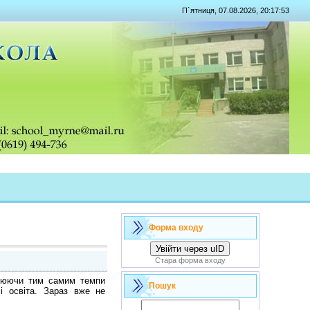
П`ятниця, 07.08.2026, 20:17:53
Форма входу
Увійти через uID
Стара форма входу
орюючи тим самим темпи
Пошук
і освіта. Зараз вже не