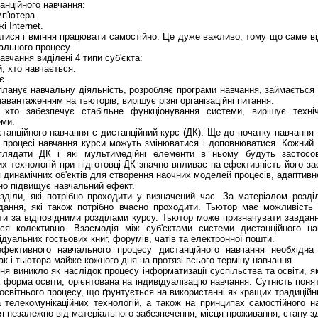
анційного навчання:
мп'ютера.
і Internet.
атися і вміння працювати самостійно. Це дуже важливо, тому що саме в
чального процесу.
авчання виділені 4 типи суб'єкта:
й, хто навчається.
ає.
о планує навчальну діяльність, розробляє програми навчання, займається
авантаженням на тьюторів, вирішує різні організаційні питання.
, хто забезпечує стабільне функціонування системи, вирішує техніч
еми.
анційного навчання є дистанційний курс (ДК). Ще до початку навчання
 процесі навчання курси можуть змінюватися і доповнюватися. Кожний
глядати ДК і які мультимедійні елементи в ньому будуть застосов
х технологій при підготовці ДК значно впливає на ефективність його за
 динамічних об'єктів для створення наочних моделей процесів, адапти
чно підвищує навчальний ефект.
зділи, які потрібно проходити у визначений час. За матеріалом розді
дання, які також потрібно вчасно проходити. Тьютор має можливість 
ести за відповідними розділами курсу. Тьютор може призначувати завданн
ься колективно. Взаємодія між суб'єктами системи дистанційного на
дуальних гостьових книг, форумів, чатів та електронної пошти.
 ефективного навчального процесу дистанційного навчання необхідна
ак і тьютора майже кожного дня на протязі всього терміну навчання.
ня виникло як наслідок процесу інформатизації суспільства та освіти, я
а форма освіти, орієнтована на індивідуалізацію навчання. Сутність поня
освітнього процесу, що ґрунтується на використанні як кращих традиційн
а телекомунікаційних технологій, а також на принципах самостійного н
 незалежно від матеріального забезпечення, місця проживання, стану з