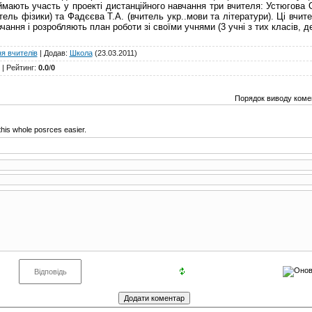
мають участь у проекті дистанційного навчання три вчителя: Устюгова О
тель фізики) та Фадєєва Т.А. (вчитель укр..мови та літератури). Ці вчит
чання і розробляють план роботи зі своїми учнями (3 учні з тих класів, 
я вчителів
|
Додав
:
Школа
(23.03.2011)
|
Рейтинг
:
0.0
/
0
Порядок виводу комен
this whole posrces easier.