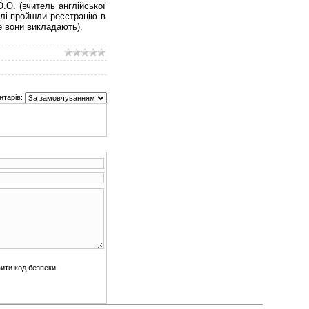
.О. (вчитель англійської
елі пройшли реєстрацію в
де вони викладають).
тарів: