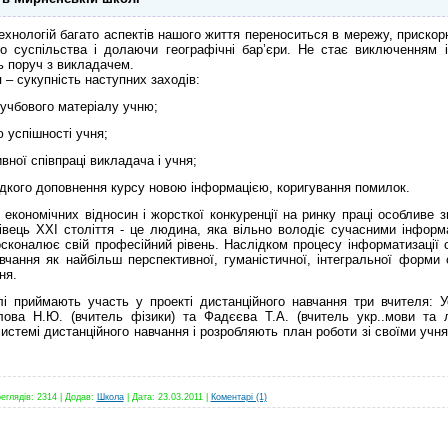
хнологій багато аспектів нашого життя переноситься в мережу, приско
го суспільства і долаючи географічні бар’єри. Не стає виключенням і
ь поруч з викладачем.
– сукупність наступних заходів:
 учбового матеріалу учню;
ю успішності учня;
ивної співпраці викладача і учня;
дкого доповнення курсу новою інформацією, коригування помилок.
ономічних відносин і жорсткої конкуренції на ринку праці особливе з
івець XXI століття - це людина, яка вільно володіє сучасними інформ
осконалює свій професійний рівень. Наслідком процесу інформатизації с
вчання як найбільш перспективної, гуманістичної, інтегральної форми о
ння.
риймають участь у проекті дистанційного навчання три вчителя: У
лова Н.Ю. (вчитель фізики) та Фадєєва Т.А. (вчитель укр..мови та л
стемі дистанційного навчання і розробляють план роботи зі своїми учням
еглядів:
2314
|
Додав:
Школа
|
Дата:
23.03.2011
|
Коментарі (1)