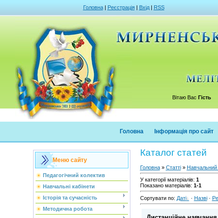
Головна
|
Реєстрація
|
Вхід
|
RSS
Вітаю Вас
Гість
Головна
Інформація про сайт
Каталог статей
Меню сайту
Головна
»
Статті
»
Навчальний
Педагогічний колектив
У категорії матеріалів
:
1
Показано матеріалів
:
1-1
Навчальні кабінети
Історія та сучасність
Сортувати по
:
Даті
·
Назві
·
Ре
Методична робота
Дистанційне навчання