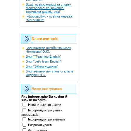
Відділ освіти, молоді та спорту
Мелітопольської районної
державної адміністрації
Інформаційно - освітня мережа
"Мої знання"
Блоги вчителів
Блог вчителя англійської мови
Ніколаєвої О.Ю.
Блог ""Teaching English”
Блог "Let’s learn English"
Блог "Бібліосходинки"
Блог вчителя початкових класів
Федорец Н.С.
Наше опитування
Яку інформацію Ви хотіли б
знайти на сайті?
Новини з життя школи
Інформацію про учнів -
переможців
Інформацію про вчителів
Розробки уроків
Фото заходів