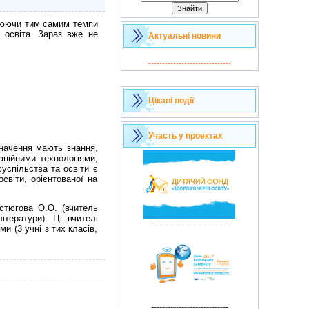
рюючи тим самим темпи
 освіта. Зараз вже не
Актуальні новини
------------------------------
Цікаві події
Участь у проектах
начення мають знання,
аційними технологіями,
успільства та освіти є
світи, орієнтованої на
стюгова О.О. (вчитель
ітератури). Ці вчителі
----------------------------
и (3 учні з тих класів,
----------------------------