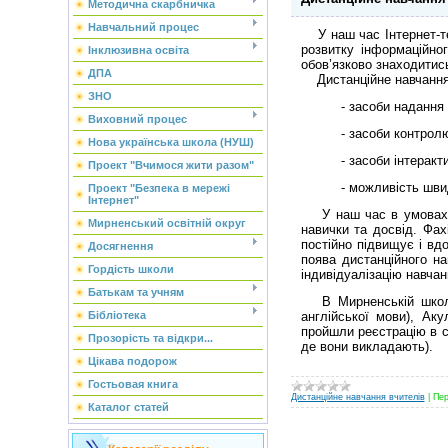
Методична скарбничка
Навчальний процес
У наш час Інтернет-те
розвитку інформаційно
Інклюзивна освіта
обов’язково знаходитис
ДПА
Дистанційне навчання 
ЗНО
- засоби надання
Виховний процес
- засоби контрол
Нова українська школа (НУШ)
- засоби інтеракт
Проект "Вчимося жити разом"
- можливість шви
Проект "Безпека в мережі
Інтернет"
У наш час в умовах ек
Мирненський освітній округ
навички та досвід. Фах
постійно підвищує і вд
Досягнення
поява дистанційного на
Гордість школи
індивідуалізацію навча
Батькам та учням
В Мирненській школі п
Бібліотека
англійської мови), Аку
пройшли реєстрацію в си
Прозорість та відкри...
де вони викладають).
Цікава подорож
Гостьовая книга
Дистанційне навчання вчителів
|
Пер
Каталог статей