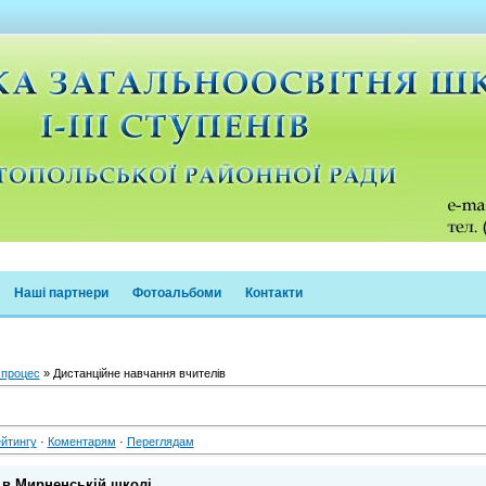
Наші партнери
Фотоальбоми
Контакти
 процес
» Дистанційне навчання вчителів
йтингу
·
Коментарям
·
Переглядам
 в Мирненській школі