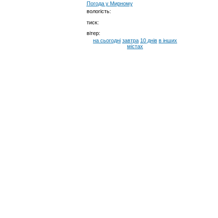
Погода у
Мирному
вологість:
тиск:
вітер:
на сьогодні
завтра
10 днів
в інших
містах