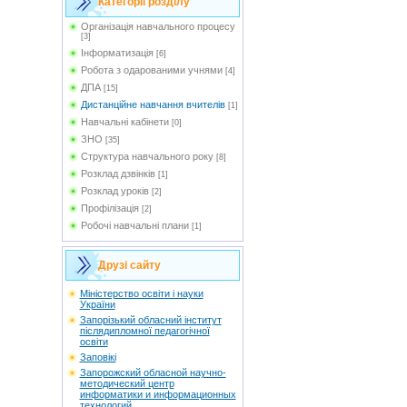
Категорії розділу
Організація навчального процесу
[3]
Інформатизація
[6]
Робота з одарованими учнями
[4]
ДПА
[15]
Дистанційне навчання вчителів
[1]
Навчальні кабінети
[0]
ЗНО
[35]
Структура навчального року
[8]
Розклад дзвінків
[1]
Розклад уроків
[2]
Профілізація
[2]
Робочі навчальні плани
[1]
Друзі сайту
Мiністерство освіти і науки
України
Запорізький обласний інститут
післядипломної педагогічної
освіти
Заповікі
Запорожский обласной научно-
методический центр
информатики и информационных
технологий