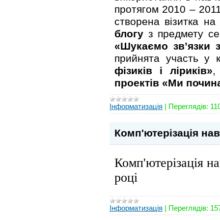
протягом 2010 – 2011
створена візитка на
блогу
з предмету сер
«Шукаємо зв’язки 
прийнята участь у 
фізиків і ліриків»
проектів «Ми почин
Інформатизація
|
Переглядів:
11
Комп'ютерізація на
Комп'ютерізація н
році
Інформатизація
|
Переглядів:
15