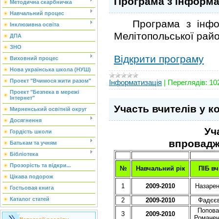
Програма з інформат
Методична скарбничка
Навчальний процес
Програма з інформа
Інклюзивна освіта
Мелітопольської райо
ДПА
ЗНО
Відкрити програму
Виховний процес
Нова українська школа (НУШ)
Проект "Вчимося жити разом"
Інформатизація
|
Переглядів:
10
Проект "Безпека в мережі
Інтернет"
Участь вчителів у к
Мирненський освітній округ
Досягнення
Уч
Гордість школи
впровадже
Батькам та учням
Бібліотека
Прозорість та відкри...
№
Навчальний рік
ПІБ в
Цікава подорож
1
2009-2010
Назарен
Гостьовая книга
Каталог статей
2
2009-2010
Фадєєв
Попов
3
2009-2010
Романен