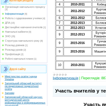
Категорії розділу
4
2010-2011
Кобец
Організація навчального процесу
Курто
[3]
5
2011-2012
Романен
Інформатизація
[6]
6
2011-2012
Бєляєв
Робота з одарованими учнями
[4]
7
2012-2013
Бєляєв
ДПА
[15]
Дистанційне навчання вчителів
8
2012-2013
Устюго
[1]
Навчальні кабінети
[0]
Буторін
9
2012-2013
Романен
ЗНО
[35]
Структура навчального року
Гунчак
[8]
9
2015-2016
Романен
Розклад дзвінків
[1]
Розклад уроків
[2]
9
2015-2016
Машигін
Профілізація
[2]
Робочі навчальні плани
[1]
Кукушкі
10
2010-2011
Романен
Друзі сайту
Мiністерство освіти і науки
Інформатизація
|
Переглядів:
88
України
Запорізький обласний інститут
післядипломної педагогічної
освіти
Участь вчителів у т
Заповікі
Запорожский обласной научно-
методический центр
информатики и информационных
Участь в
технологий