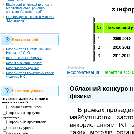
Відділ освіти, молоді та спорту
з інфо
Мелітопольської районної
державної адміністрації
Інформаційно - освітня мережа
"Мої знання"
№
Навчальний р
1
2009-2010
Блоги вчителів
2
2010-2011
Блог вчителя англійської мови
Ніколаєвої О.Ю.
3
2011-2012
Блог ""Teaching English”
Блог "Let’s learn English"
Блог "Бібліосходинки"
Інформатизація
|
Переглядів:
90
Блог вчителя початкових класів
Федорец Н.С.
Обласний конкурс на
Наше опитування
фізики
Яку інформацію Ви хотіли б
знайти на сайті?
Новини з життя школи
В рамках проведення
Інформацію про учнів -
майбутнього», засто
переможців
Інформацію про вчителів
використанням ІКТ 
Розробки уроків
таких методів орган
Фото заходів