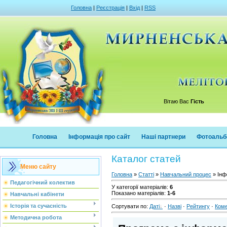
Головна
|
Реєстрація
|
Вхід
|
RSS
Вітаю Вас
Гість
Головна
Інформація про сайт
Наші партнери
Фотоальб
Каталог статей
Меню сайту
Головна
»
Статті
»
Навчальний процес
» Інф
Педагогічний колектив
У категорії матеріалів
:
6
Показано матеріалів
:
1-6
Навчальні кабінети
Історія та сучасність
Сортувати по
:
Даті
·
Назві
·
Рейтингу
·
Ком
Методична робота