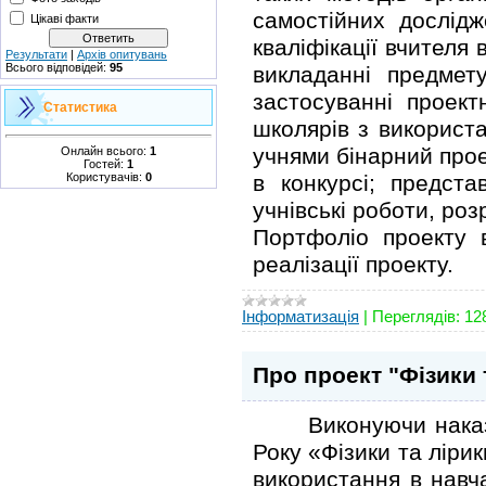
самостійних дослід
Цікаві факти
кваліфікації вчителя 
Результати
|
Архів опитувань
Всього відповідей:
95
викладанні предмету
застосуванні проект
Статистика
школярів з використ
учнями бінарний прое
Онлайн всього:
1
Гостей:
1
Користувачів:
0
в конкурсі; предст
учнівські роботи, ро
Портфоліо проекту 
реалізації проекту.
Інформатизація
|
Переглядів:
12
Про проект "Фізики 
Виконуючи наказ ві
Року «Фізики та ліри
використання в навч