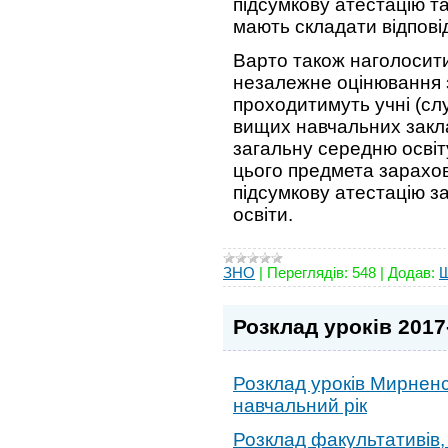
підсумкову атестацію т
мають складати відпові
Варто також наголосити
незалежне оцінювання з
проходитимуть учні (слу
вищих навчальних заклад
загальну середню освіт
цього предмета зарахов
підсумкову атестацію за
освіти.
ЗНО
|
Переглядів:
548
|
Додав:
Розклад уроків 2017
Розклад уроків Мирненсь
навчальний рік
Розклад факультативів, 