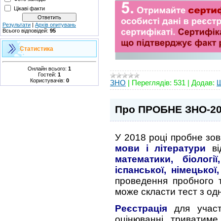
Цікаві факти
Результати
|
Архів опитувань
Всього відповідей:
95
Статистика
Онлайн всього:
1
Гостей:
1
Користувачів:
0
ЗНО
|
Переглядів:
531
|
Додав:
Про ПРОБНЕ ЗНО-2
У 2018 році пробне зо
мови і літератури
ві
математики, біології,
іспанської, німецько
проведення пробного 
може скласти тест з од
Реєстрація
для участ
оцінюванні триватим