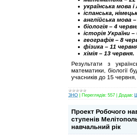
українська мова і
іспанська, німець
англійська мова –
біологія – 4 червн
історія України –
географія – 8 чер
фізика – 11 червн
хімія – 13 червня.
Результати з українс
математики, біології б
учасників до 15 червня,
ЗНО
|
Переглядів:
557
|
Додав:
Проект Робочого нав
ступенів Мелітополь
навчальний рік