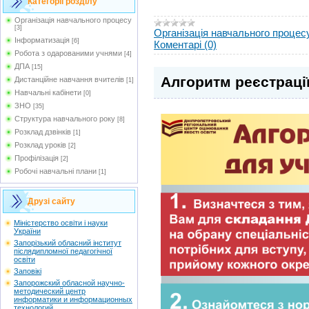
Категорії розділу
Організація навчального процесу
[3]
Організація навчального процес
Інформатизація
[6]
Коментарі (0)
Робота з одарованими учнями
[4]
ДПА
[15]
Алгоритм реєстрації
Дистанційне навчання вчителів
[1]
Навчальні кабінети
[0]
ЗНО
[35]
Структура навчального року
[8]
Розклад дзвінків
[1]
Розклад уроків
[2]
Профілізація
[2]
Робочі навчальні плани
[1]
Друзі сайту
Мiністерство освіти і науки
України
Запорізький обласний інститут
післядипломної педагогічної
освіти
Заповікі
Запорожский обласной научно-
методический центр
информатики и информационных
технологий