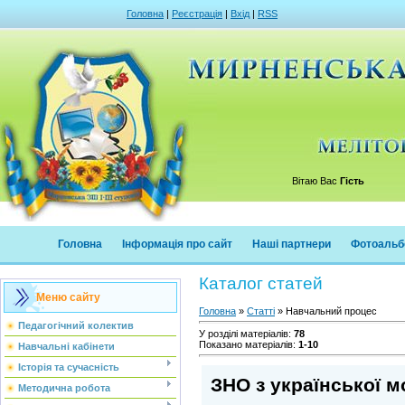
Головна
|
Реєстрація
|
Вхід
|
RSS
Вітаю Вас
Гість
Головна
Інформація про сайт
Наші партнери
Фотоальб
Каталог статей
Меню сайту
Головна
»
Статті
» Навчальний процес
Педагогічний колектив
У розділі матеріалів
:
78
Показано матеріалів
:
1-10
Навчальні кабінети
Історія та сучасність
ЗНО з української м
Методична робота