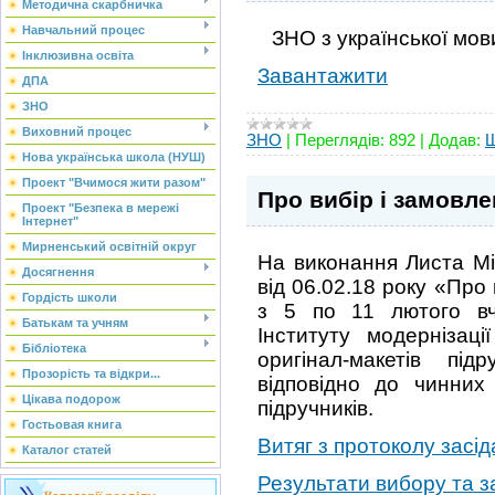
Методична скарбничка
Навчальний процес
ЗНО з української мови
Інклюзивна освіта
Завантажити
ДПА
ЗНО
Виховний процес
ЗНО
|
Переглядів:
892
|
Додав:
Нова українська школа (НУШ)
Проект "Вчимося жити разом"
Про вибір і замовле
Проект "Безпека в мережі
Інтернет"
Мирненський освітній округ
На виконання Листа Мін
Досягнення
від 06.02.18 року «Про 
Гордість школи
з 5 по 11 лютого вч
Батькам та учням
Інституту модернізаці
Бібліотека
оригінал-макетів пі
Прозорість та відкри...
відповідно до чинних
Цікава подорож
підручників.
Гостьовая книга
Витяг з протоколу засід
Каталог статей
Результати вибору та з