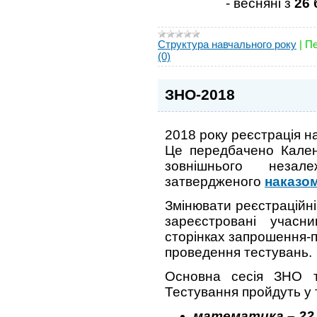
- весняні з
26 
Структура навчального року
|
Пе
(0)
ЗНО-2018
2018 року реєстрація н
Це передбачено Кален
зовнішнього неза
затвердженого
наказо
Змінювати реєстраційні 
зареєстровані учасн
сторінках запрошення-п
проведення тестувань.
Основна сесія ЗНО 
Тестування пройдуть у 
математика – 22