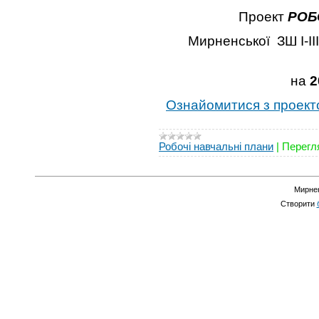
Проект
РОБ
Мирненської ЗШ І-ІІ
на
2
Ознайомитися з проект
Робочі навчальні плани
|
Перегля
Мирнен
Створити