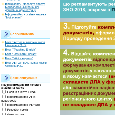
Відділ освіти, молоді та спорту
Мелітопольської районної
державної адміністрації
Інформаційно - освітня мережа
"Мої знання"
Блоги вчителів
Блог вчителя англійської мови
Ніколаєвої О.Ю.
Блог ""Teaching English”
Блог "Let’s learn English"
Блог "Бібліосходинки"
Блог вчителя початкових класів
Федорец Н.С.
Наше опитування
Яку інформацію Ви хотіли б
знайти на сайті?
Новини з життя школи
Інформацію про учнів -
переможців
Інформацію про вчителів
Розробки уроків
Фото заходів