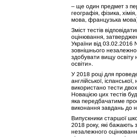
– ще один предмет з пер
географія, фізика, хімія
мова, французька мова)
Зміст тестів відповіда
оцінювання, затвердж
України від 03.02.2016
зовнішнього незалежног
здобувати вищу освіту 
освіти».
У 2018 році для провед
англійської, іспанської
використано тести двох р
Новацією цих тестів бу
яка передбачатиме про
виконання завдань до н
Випускники старшої шко
2018 року, які бажають
незалежного оцінювання